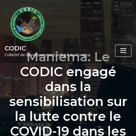
Skip
to
content
CODIC
Maniema: Le
Collectif de développement Intégré au Congo
CODIC engagé
dans la
sensibilisation sur
la lutte contre le
COVID-19 dans les