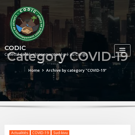
Skip
to
content
CODIC
Category COVID-19
Collectif de développement Intégré au Congo
Home
Archive by category "COVID-19"
Actualités
COVID-19
Sud-kivu