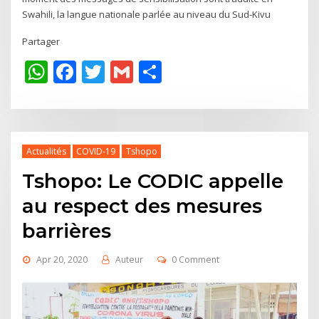
Swahili, la langue nationale parlée au niveau du Sud-Kivu
Partager
WhatsApp
Facebook
Twitter
Gmail
Share
Actualités
COVID-19
Tshopo
Tshopo: Le CODIC appelle
au respect des mesures
barrières
Apr 20, 2020
Auteur
0 Comment