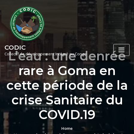
Skip
to
content
CODIC
L’eau : une denrée
Collectif de développement Intégré au Congo
rare à Goma en
cette période de la
crise Sanitaire du
COVID.19
Home