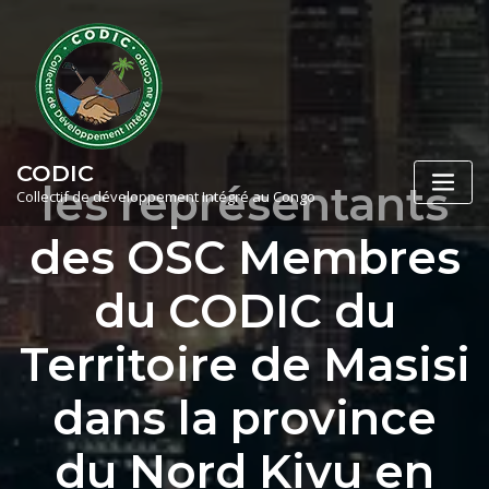
Skip
to
content
CODIC
les représentants
Collectif de développement Intégré au Congo
des OSC Membres
du CODIC du
Territoire de Masisi
dans la province
du Nord Kivu en