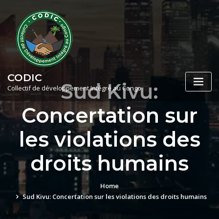
Skip
to
content
CODIC
Sud Kivu:
Collectif de développement Intégré au Congo
Concertation sur
les violations des
droits humains
Home
Sud Kivu: Concertation sur les violations des droits humains