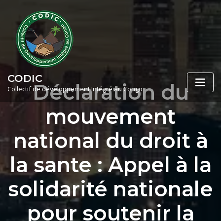
Skip
to
content
CODIC
Déclaration du
Collectif de développement Intégré au Congo
mouvement
national du droit à
la sante : Appel à la
solidarité nationale
pour soutenir la